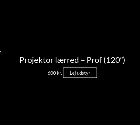
Projektor lærred – Prof (120″)
600
kr.
Lej udstyr