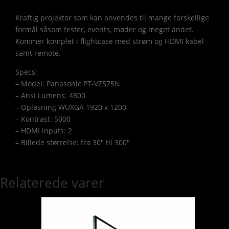
Kraftig projektor som kan anvendes til mange forskellige
formål såsom fester, events, møder og meget andet.
Kommer komplet i flightcase med strøm og HDMI kabel
samt remote.
Specs:
– Model: Panasonic PT-VZ575N
– Ansi Lumens: 4800
– Opløsning WUXGA 1920 x 1200
– Kontrast: 5000
– HDMI inputs: 2
– Billede størrelse: fra 30″ til 300″
Relaterede varer