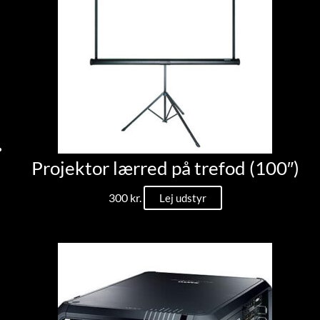
Projektor lærred på trefod (100″)
300
kr.
Lej udstyr