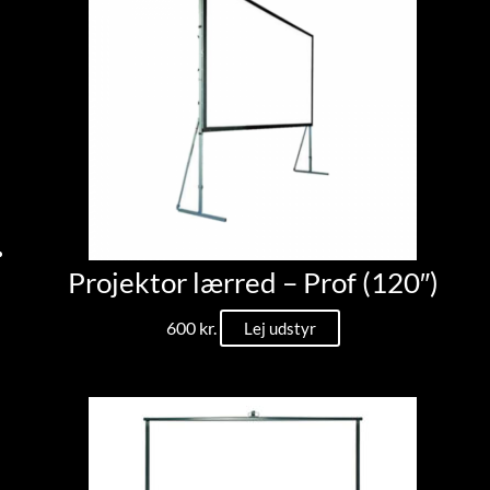
Projektor lærred – Prof (120″)
600
kr.
Lej udstyr