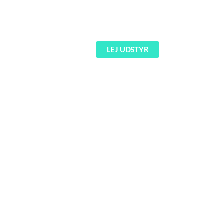
Pioneer CDJ 3000 pult
1.500
kr.
LEJ UDSTYR