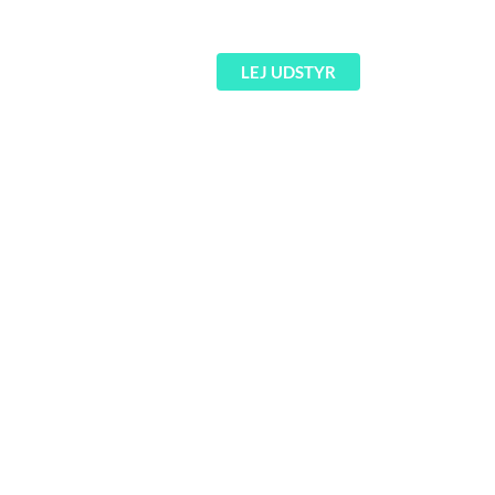
Pioneer Nexus 2 pult
1.300
kr.
LEJ UDSTYR