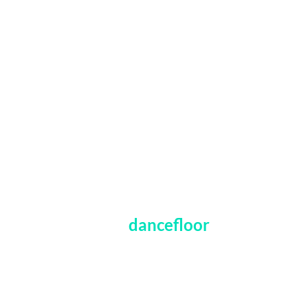
Om
dancefloor
Dancefloor.dk har eksisteret siden 2001 og i dag er vi 4 faste
medarbejdere og et stort antal freelancere, der varetager de
mange opgaver, der årligt lander i vores indbakke.