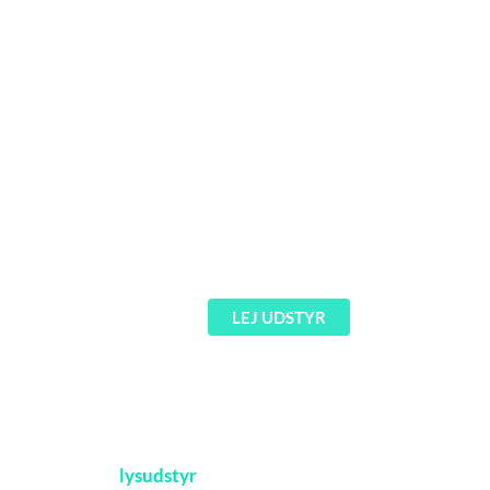
Soundboks 3 – dagsleje
400
kr.
LEJ UDSTYR
Udvalgt
lysudstyr