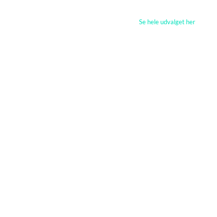
Se hele udvalget her
Equinox Shard lyseffekt