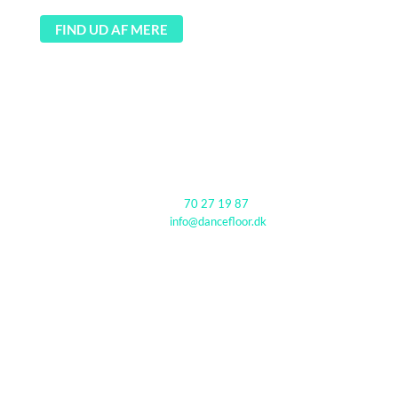
FIND UD AF MERE
Kontakt
Tlf. nr.:
70 27 19 87
E-mail:
info@dancefloor.dk
Find os
Østerbyvej 16
7700 Thisted
Cvr: 41013036
Følg os på facebook