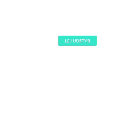
Technics 1210 vinyl DJ pult
1.200
kr.
LEJ UDSTYR