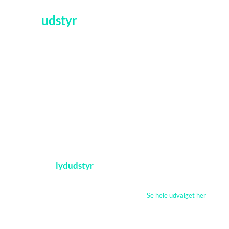
Lej
udstyr
Vi tilbyder udlejning af professionelt lys og lyd mm. Mangler du
udstyr til fest, firmaevent, fødselsdag, bryllup, konference? Vi
har altid lageret fyldt. Lej JUKEBOXE – KAKAOKE ANLÆG –
HØJTALERE – DJ UDSTYR – PRO LYD – AV UDSTYR mm.
Alt udstyr kan afhentes fra vores lager i Thisted. Efter aftale
tilbyder vi levering i Thy / Mors / Salling samt Han Herred.
Udvalgt
lydudstyr
Se hele udvalget her