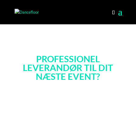
MANGLER DU EN
PROFESSIONEL
LEVERANDØR TIL DIT
NÆSTE EVENT?
Hos Dancefloor.dk kan vi hjælpe dig med komplette tekniske
løsninger indenfor LYD, LYS, AV og DJS til konkurrencedygtige
priser!