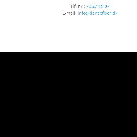
Tlf. nr.:
70 27 19 87
E-mail:
info@dancefloor.dk