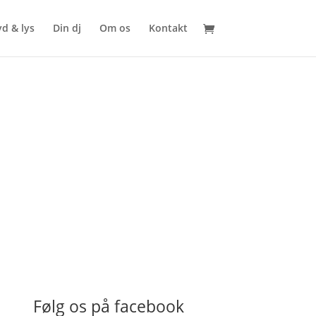
yd & lys
Din dj
Om os
Kontakt
Følg os på facebook