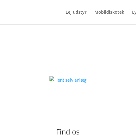
Lej udstyr
Mobildiskotek
L
Lille lydpakke – hent selv
650
kr.
Lej udstyr
Find os