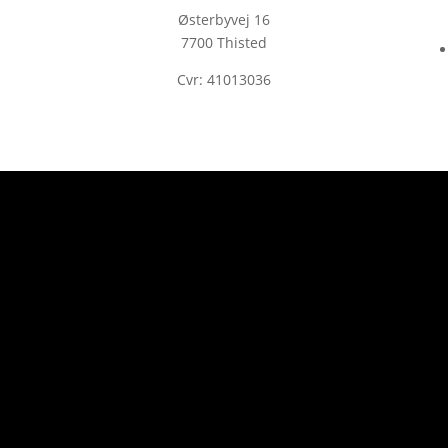
Østerbyvej 16
7700 Thisted
Cvr: 41013036